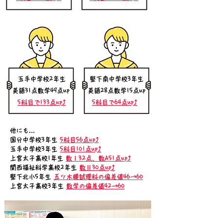
​玉手中学校2年生
​堅下南中学校3年生
​英語31点数学49点up
​英語28点数学15点up
5科目で133点up⤴️
5科目で64点up⤴️
他にも…
国分中学校3年生
5科目56点up⤴️
玉手中学校3年生
5科目101点up⤴️
上宮太子高校1年生
数Ⅰ32点、数A51点up⤴️
関西福祉科学高校2年生
数Ⅱ30点up⤴️
堅下北小5年生
五ツ木模試理科の偏差値46→60
上宮太子高校3年生
数学の偏差値42→60