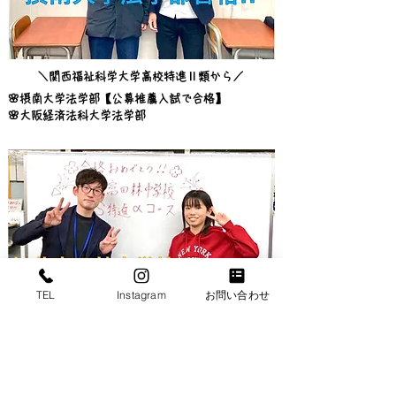
＼関西福祉科学大学高校特進Ⅱ類から／
🌸摂南大学法学部【公募推薦入試で合格】
🌸大阪経済法科大学法学部
TEL
Instagram
お問い合わせ
🌸初芝富田林中学校S特進αコースに合格!!