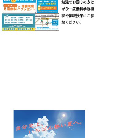
​勉強でお困りの方は
ぜひ一度無料学習相
談や体験授業にご参
加ください。
​藤井寺市 塾