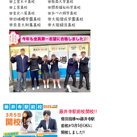
🌸上宮太子高校
🌸阪南大学高校
🌸上宮高校
🌸関西福祉科学高校
​🌸金光八尾高校
🌸あべの翔学高校
🌸四條畷学園高校
🌸大阪偕成学園高校
​🌸奈良大附属高校
🌸大阪緑涼高校
​藤井寺駅前校開校!!
​個別指導noi藤井寺駅
前校が3月5日(木)に
開校しました!!