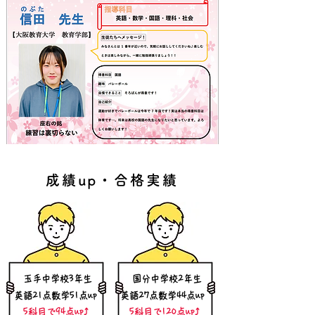
成績up・合格実績
​玉手中学校3年生
​国分中学校2年生
​英語21点数学51点up
​英語27点数学44点up
5科目で94点up⤴️
5科目で120点up⤴️