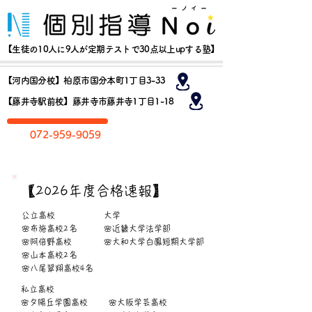
【生徒の10人に9人が定期テストで30点以上upする塾】
【河内国分校】柏原市国分本町1丁目3-33
【藤井寺駅前校】藤井寺市藤井寺1丁目1-18
​072-959-9059
お​問い合わせ
​【2026年度合格速報】
公立高校
大学
🌸布施高校2名
🌸近畿大学法学部
🌸阿倍野高校
🌸大和大学白鳳短期大学部
🌸山本高校2名
​🌸八尾翠翔高校4名
私立高校
🌸夕陽丘学園高校
🌸
​大阪学芸高校