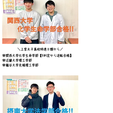
＼上宮太子高校特進Ⅱ類から／
🌸関西大学化学生命学部【E判定から逆転合格】
🌸近畿大学理工学部
🌸龍谷大学先端理工学部