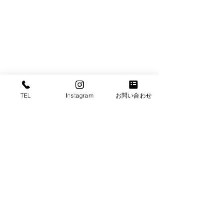
TEL
Instagram
お問い合わせ
コメント
コメントを追加…
公立高校入試で3人全員志
上宮学園中学校
望校の布施高校に合格し
格!!
ました!!
​ホーム​
お問い合わせ